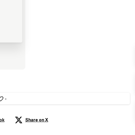
-
ok
Share on X