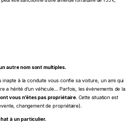
r
peut être sanctionné d’une amende forfaitaire de 135 €,
 un autre nom sont multiples.
 inapte à la conduite vous confie sa voiture, un ami qui
uire a hérité d’un véhicule… Parfois, les évènements de la
ont vous n’êtes pas propriétaire
. Cette situation est
evente, changement de propriétaire).
hat à un particulier.