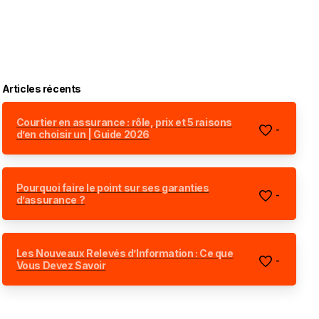
Articles récents
Courtier en assurance : rôle, prix et 5 raisons
-
d’en choisir un | Guide 2026
Pourquoi faire le point sur ses garanties
-
d’assurance ?
Les Nouveaux Relevés d’Information : Ce que
-
Vous Devez Savoir