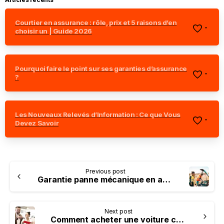
Courtier en assurance : rôle, prix et 5 raisons d’en
-
choisir un | Guide 2026
Pourquoi faire le point sur ses garanties d’assurance
-
?
Les Nouveaux Relevés d’Information : Ce que Vous
-
Devez Savoir
Previous post
Garantie panne mécanique en assurance auto : que couvre-t-elle ?
Next post
Comment acheter une voiture chez un mandataire auto ?