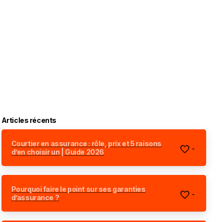
Articles récents
Courtier en assurance : rôle, prix et 5 raisons
-
d’en choisir un | Guide 2026
Pourquoi faire le point sur ses garanties
-
d’assurance ?