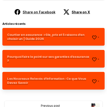
Share on Facebook
Share on X
Articles récents
Courtier en assurance : rôle, prix et 5 raisons d’en
-
choisir un | Guide 2026
Pourquoi faire le point sur ses garanties d’assurance
-
?
Les Nouveaux Relevés d’Information : Ce que Vous
-
Devez Savoir
Previous post