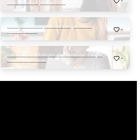
-
d’en choisir un | Guide 2026
Pourquoi faire le point sur ses garanties
-
d’assurance ?
Les Nouveaux Relevés d’Information : Ce que
-
Vous Devez Savoir